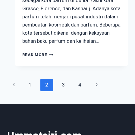
sebagai kota parfum di dunia. Yakni kota
Grasse, Florence, dan Kannauj. Adanya kota
parfum telah menjadi pusat industri dalam
pembuatan kosmetik dan parfum. Beberapa
kota tersebut dikenal dengan kekayaan
bahan baku parfum dan kelihaian…
3
READ MORE
KOTA
PARFUM
TERKENAL
DI
Page
Previous
Next
1
2
3
4
DUNIA,
PECINTA
Page
Page
PARFUM
navigation
WAJIB
TAHU?