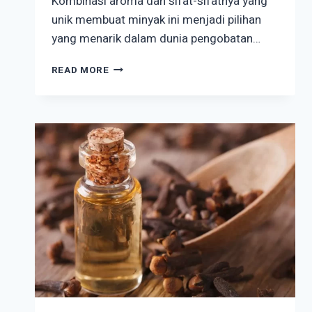
Kombinasi aroma dan sifat-sifatnya yang
unik membuat minyak ini menjadi pilihan
yang menarik dalam dunia pengobatan…
REVIEW
READ MORE
MINYAK
EUCALYPTUS:
SOLUSI
ALAMI
UNTUK
KESEHATAN
ANDA!