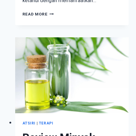
ketahui dengan memanfaatkan…
DAFTAR
READ MORE
GROSIR
BOTOL
PARFUM
LENGKAP,
CIPTAKAN
BRAND
PARFUM
ANDA
SENDIRI
ATSIRI
|
TERAPI