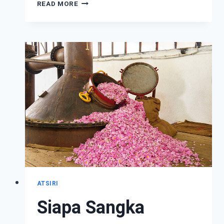
TINGKATKAN
READ MORE
PENJUALAN
DAN
ENGAGEMENT
PRODUK
DENGAN
7
TEKNIK
FOTO
PRODUK
ATSIRI
Siapa Sangka