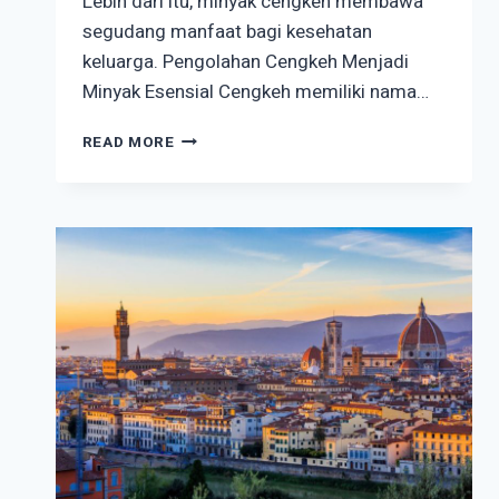
Lebih dari itu, minyak cengkeh membawa
segudang manfaat bagi kesehatan
keluarga. Pengolahan Cengkeh Menjadi
Minyak Esensial Cengkeh memiliki nama…
11
READ MORE
MANFAAT
MINYAK
CENGKEH
YANG
HARUS
ANDA
TAHU