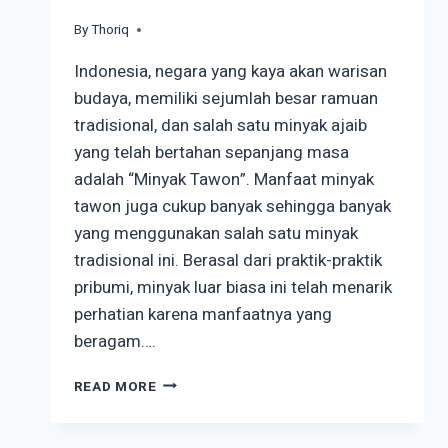
By
November 15, 2023
Thoriq
Indonesia, negara yang kaya akan warisan
budaya, memiliki sejumlah besar ramuan
tradisional, dan salah satu minyak ajaib
yang telah bertahan sepanjang masa
adalah “Minyak Tawon”. Manfaat minyak
tawon juga cukup banyak sehingga banyak
yang menggunakan salah satu minyak
tradisional ini. Berasal dari praktik-praktik
pribumi, minyak luar biasa ini telah menarik
perhatian karena manfaatnya yang
beragam….
BERBAGAI
READ MORE
MANFAAT
MINYAK
TAWON