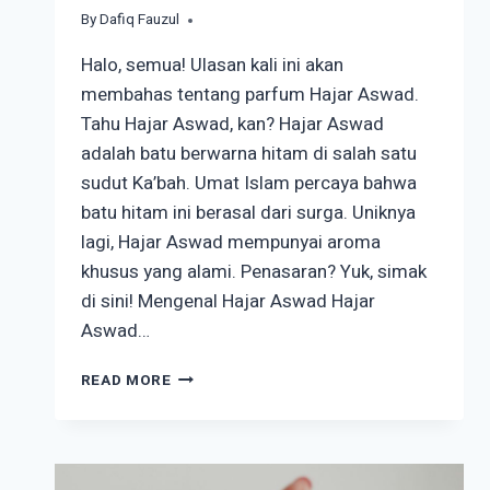
By
October 30, 2024
Dafiq Fauzul
Halo, semua! Ulasan kali ini akan
membahas tentang parfum Hajar Aswad.
Tahu Hajar Aswad, kan? Hajar Aswad
adalah batu berwarna hitam di salah satu
sudut Ka’bah. Umat Islam percaya bahwa
batu hitam ini berasal dari surga. Uniknya
lagi, Hajar Aswad mempunyai aroma
khusus yang alami. Penasaran? Yuk, simak
di sini! Mengenal Hajar Aswad Hajar
Aswad…
OBATI
READ MORE
RINDU
MUNAJAT
DI
HADAPAN
KA’BAH