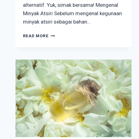
alternatif. Yuk, simak bersama! Mengenal
Minyak Atsiri Sebelum mengenal kegunaan
minyak atsiri sebagai bahan…
SIAPA
READ MORE
SANGKA
DIANTARA
MANFAAT
MINYAK
ATSIRI
BISA
MEMBANTU
MENGHEMAT
BBM