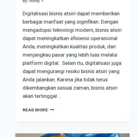
By
May 31, 2024
Thoriq
Digitalisasi bisnis atsiri dapat memberikan
berbagai manfaat yang signifikan. Dengan
mengadopsi teknologi modern, bisnis atsiri
dapat meningkatkan efisiensi operasional
Anda, meningkatkan kualitas produk, dan
menjangkau pasar yang lebih luas melalui
platform digital. Selain itu, digitalisasi juga
dapat mengurangi resiko bisnis atsiri yang
Anda jalankan. Karena jika tidak terus
dikembangkan sesuai zaman, bisnis atsiri
akan tertinggal…
DIGITALISASI
READ MORE
BISNIS
ATSIRI:
MENINGKATKAN
EFISIENSI