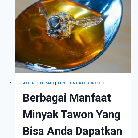
OPERASIONAL
DAN
MENJANGKAU
PASAR
GLOBAL
ATSIRI
|
TERAPI
|
TIPS
|
UNCATEGORIZED
Berbagai Manfaat
Minyak Tawon Yang
Bisa Anda Dapatkan