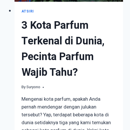
ATSIRI
3 Kota Parfum
Terkenal di Dunia,
Pecinta Parfum
Wajib Tahu?
By
May 29, 2023
Suryono
Mengenai kota parfum, apakah Anda
pernah mendengar dengan julukan
tersebut? Yap, terdapat beberapa kota di
dunia setidaknya tiga yang kami temukan