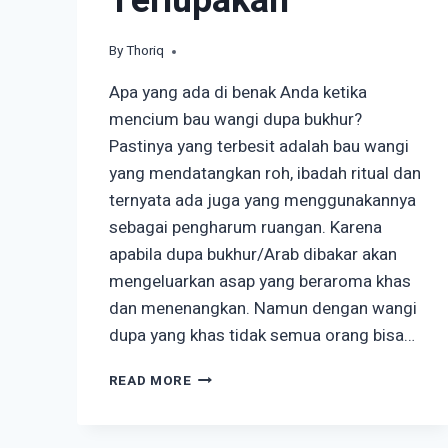
Terlupakan
By
April 9, 2023
Thoriq
Apa yang ada di benak Anda ketika
mencium bau wangi dupa bukhur?
Pastinya yang terbesit adalah bau wangi
yang mendatangkan roh, ibadah ritual dan
ternyata ada juga yang menggunakannya
sebagai pengharum ruangan. Karena
apabila dupa bukhur/Arab dibakar akan
mengeluarkan asap yang beraroma khas
dan menenangkan. Namun dengan wangi
dupa yang khas tidak semua orang bisa…
MENGENAL
READ MORE
DUPA
BUKHUR,
WEWANGIAN