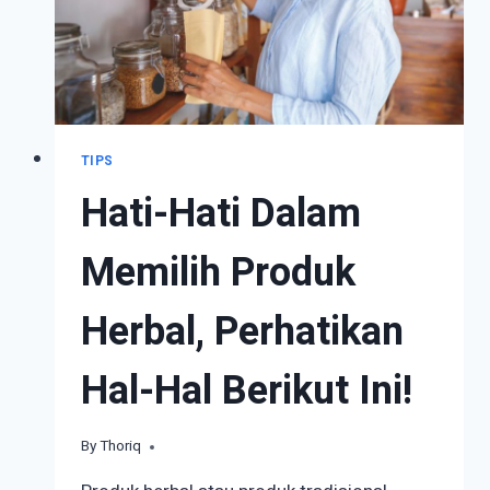
TIPS
Hati-Hati Dalam
Memilih Produk
Herbal, Perhatikan
Hal-Hal Berikut Ini!
By
February 6, 2023
Thoriq