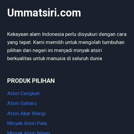
HAL-
Ummatsiri.com
HAL
BERIKUT
INI!
Kekayaan alam Indonesia perlu disyukuri dengan cara
yang tepat. Kami memilih untuk mengolah tumbuhan
pilihan dari negeri ini menjadi minyak atsiri
berkualitas untuk manusia di seluruh dunia
PRODUK PILIHAN
Atsiri Cengkeh
Atsiri Gaharu
Atsiri Akar Wangi
Minyak Atsiri Pala
Minyak Atsiri Nilam