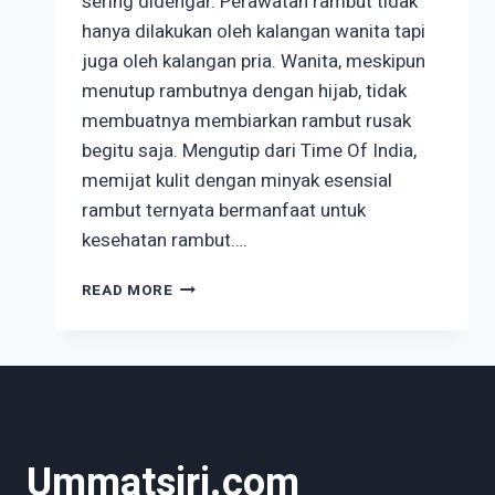
sering didengar. Perawatan rambut tidak
hanya dilakukan oleh kalangan wanita tapi
juga oleh kalangan pria. Wanita, meskipun
menutup rambutnya dengan hijab, tidak
membuatnya membiarkan rambut rusak
begitu saja. Mengutip dari Time Of India,
memijat kulit dengan minyak esensial
rambut ternyata bermanfaat untuk
kesehatan rambut….
INI
READ MORE
CIRI-
CIRI
MINYAK
ESENSIAL
RAMBUT
BERKUALITAS
Ummatsiri.com