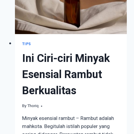
TIPS
Ini Ciri-ciri Minyak
Esensial Rambut
Berkualitas
By
April 8, 2022
Thoriq
Minyak esensial rambut – Rambut adalah
mahkota. Begitulah istilah populer yang