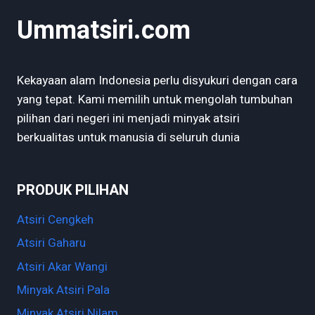
HAL-
Ummatsiri.com
HAL
BERIKUT
INI!
Kekayaan alam Indonesia perlu disyukuri dengan cara
yang tepat. Kami memilih untuk mengolah tumbuhan
pilihan dari negeri ini menjadi minyak atsiri
berkualitas untuk manusia di seluruh dunia
PRODUK PILIHAN
Atsiri Cengkeh
Atsiri Gaharu
Atsiri Akar Wangi
Minyak Atsiri Pala
Minyak Atsiri Nilam