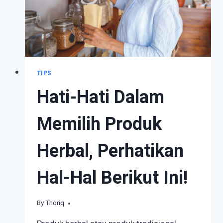
TIPS
Hati-Hati Dalam
Memilih Produk
Herbal, Perhatikan
Hal-Hal Berikut Ini!
By
February 6, 2023
Thoriq