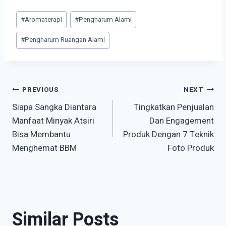
Post
#
Aromaterapi
#
Pengharum Alami
Tags:
#
Pengharum Ruangan Alami
Post
PREVIOUS
NEXT
Siapa Sangka Diantara
Tingkatkan Penjualan
navigation
Manfaat Minyak Atsiri
Dan Engagement
Bisa Membantu
Produk Dengan 7 Teknik
Menghemat BBM
Foto Produk
Similar Posts